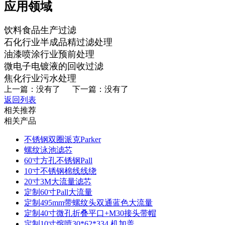
应用领域
饮料食品生产过滤
石化行业半成品精过滤处理
油漆喷涂行业预前处理
微电子电镀液的回收过滤
焦化行业污水处理
上一篇：
没有了
下一篇：
没有了
返回列表
相关推荐
相关产品
不锈钢双圈派克Parker
螺纹泳池滤芯
60寸方孔不锈钢Pall
10寸不锈钢棉线线绕
20寸3M大流量滤芯
定制60寸Pall大流量
定制495mm带螺纹头双通蓝色大流量
定制40寸微孔折叠平口+M30接头带帽
定制10寸熔喷30*62*334 机加盖