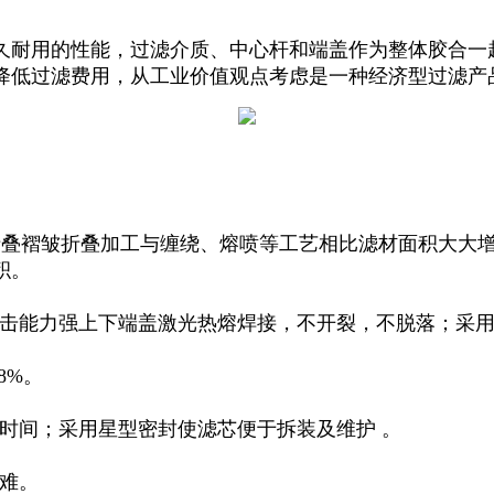
久耐用的性能，过滤介质、中心杆和端盖作为整体胶合一
降低过滤费用，从工业价值观点考虑是一种经济型过滤产
叠褶皱折叠加工与缠绕、熔喷等工艺相比滤材面积大大
面积。
击能力强上下端盖激光热熔焊接，不开裂，不脱落；采
8%。
时间；采用星型密封使滤芯便于拆装及维护 。
困难。