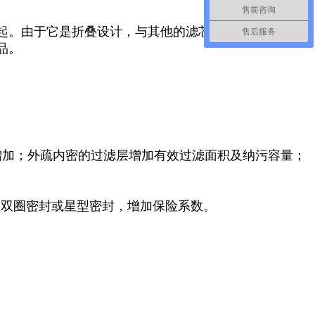
售前咨询
起。由于它是折叠设计，与其他的滤芯相对比提供了更
售后服务
品。
增加；外疏内密的过滤层增加有效过滤面积及纳污容量；
用双圈密封或星型密封，增加保险系数。